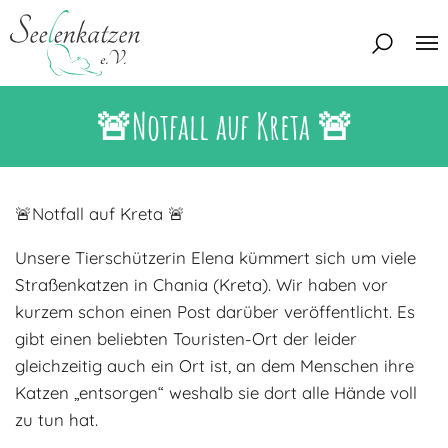
🚨Notfall auf Kreta 🚨
Über uns
Unser Team
Aktuelles
Unsere Tierschützer
🚨Notfall auf Kreta 🚨
Unsere Satzung
Katzen
Unsere Tierschützerin Elena kümmert sich um viele
Mitglied werden
Eine Katze adoptieren
Straßenkatzen in Chania (Kreta). Wir haben vor
Deine Hilfe
kurzem schon einen Post darüber veröffentlicht. Es
Interessentenbogen
gibt einen beliebten Touristen-Ort der leider
Zuhause gesucht
Kontakt
gleichzeitig auch ein Ort ist, an dem Menschen ihre
Katzen „entsorgen“ weshalb sie dort alle Hände voll
Zuhause gefunden
Interessentenbogen
zu tun hat.
Blog
Regenbogenbrücke
Kontaktformular