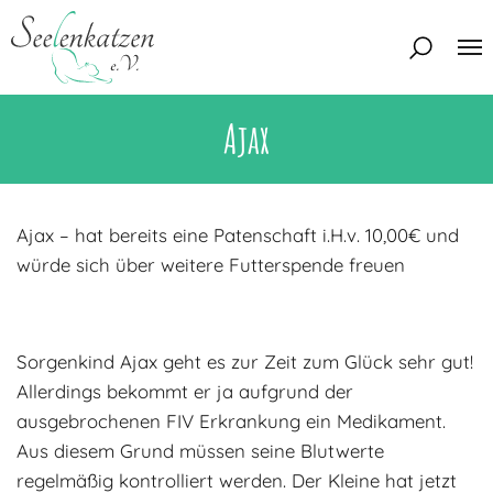
Ajax
Über uns
Unser Team
Aktuelles
Unsere Tierschützer
Ajax – hat bereits eine Patenschaft i.H.v. 10,00€ und
Unsere Satzung
würde sich über weitere Futterspende freuen
Katzen
Mitglied werden
Eine Katze adoptieren
Deine Hilfe
Interessentenbogen
Sorgenkind Ajax geht es zur Zeit zum Glück sehr gut!
Allerdings bekommt er ja aufgrund der
Zuhause gesucht
Kontakt
ausgebrochenen FIV Erkrankung ein Medikament.
Zuhause gefunden
Interessentenbogen
Aus diesem Grund müssen seine Blutwerte
Blog
Regenbogenbrücke
regelmäßig kontrolliert werden. Der Kleine hat jetzt
Kontaktformular