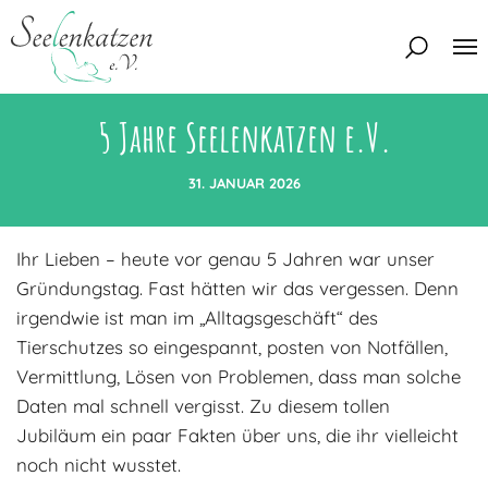
5 Jahre Seelenkatzen e.V.
Über uns
Unser Team
31. JANUAR 2026
Aktuelles
Unsere Tierschützer
Ihr Lieben – heute vor genau 5 Jahren war unser
Unsere Satzung
Katzen
Gründungstag. Fast hätten wir das vergessen. Denn
Mitglied werden
Eine Katze adoptieren
irgendwie ist man im „Alltagsgeschäft“ des
Deine Hilfe
Tierschutzes so eingespannt, posten von Notfällen,
Interessentenbogen
Vermittlung, Lösen von Problemen, dass man solche
Zuhause gesucht
Kontakt
Daten mal schnell vergisst. Zu diesem tollen
Zuhause gefunden
Jubiläum ein paar Fakten über uns, die ihr vielleicht
Interessentenbogen
Blog
noch nicht wusstet.
Regenbogenbrücke
Kontaktformular