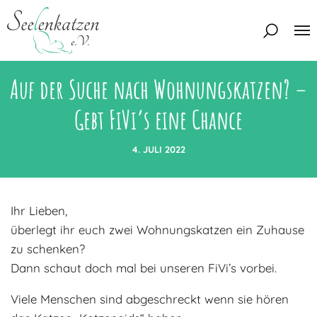
Auf der Suche nach Wohnungskatzen? –
Über uns
Gebt FiVi’s eine Chance
Unser Team
Aktuelles
Unsere Tierschützer
4. JULI 2022
Unsere Satzung
Katzen
Mitglied werden
Eine Katze adoptieren
Ihr Lieben,
Deine Hilfe
Interessentenbogen
überlegt ihr euch zwei Wohnungskatzen ein Zuhause
zu schenken?
Zuhause gesucht
Kontakt
Dann schaut doch mal bei unseren FiVi’s vorbei.
Zuhause gefunden
Interessentenbogen
Blog
Viele Menschen sind abgeschreckt wenn sie hören
Regenbogenbrücke
Kontaktformular