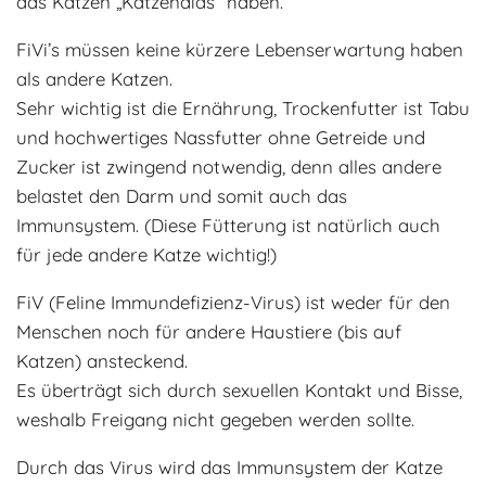
das Katzen „Katzenaids“ haben.
Adoptantenberichte
FAQ
FiVi’s müssen keine kürzere Lebenserwartung haben
Infos rund um die Katze
als andere Katzen.
Sehr wichtig ist die Ernährung, Trockenfutter ist Tabu
und hochwertiges Nassfutter ohne Getreide und
Zucker ist zwingend notwendig, denn alles andere
belastet den Darm und somit auch das
Immunsystem. (Diese Fütterung ist natürlich auch
für jede andere Katze wichtig!)
FiV (Feline Immundefizienz-Virus) ist weder für den
Menschen noch für andere Haustiere (bis auf
Katzen) ansteckend.
Es überträgt sich durch sexuellen Kontakt und Bisse,
weshalb Freigang nicht gegeben werden sollte.
Durch das Virus wird das Immunsystem der Katze