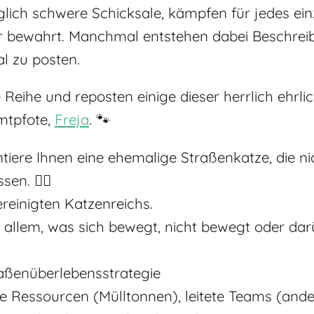
glich schwere Schicksale, kämpfen für jedes ei
r bewahrt. Manchmal entstehen dabei Beschreibu
al zu posten.
e Reihe und reposten einige dieser herrlich ehr
mtpfote,
Freja
. 🐾
iere Ihnen eine ehemalige Straßenkatze, die nic
en. 💁‍♀️
ereinigten Katzenreichs.
n allem, was sich bewegt, nicht bewegt oder dar
raßenüberlebensstrategie
ete Ressourcen (Mülltonnen), leitete Teams (and