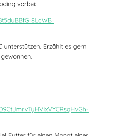
oding vorbei:
ABt5duBBfG-8LcWB-
 unterstützen. Erzählt es gern
s gewonnen.
Gp0D9CtJmrvTyHVIxVYCRsqHvGh-
l Futter für einen Monat einer