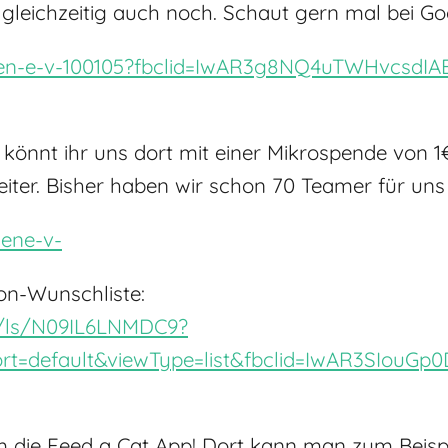
gleichzeitig auch noch. Schaut gern mal bei Go
zen-e-v-100105?fbclid=IwAR3g8NQ4uTWHvcsdI
könnt ihr uns dort mit einer Mikrospende von 1€
eiter. Bisher haben wir schon 70 Teamer für un
zene-v-
on-Wunschliste:
t/ls/N09IL6LNMDC9?
sort=default&viewType=list&fbclid=IwAR3SIou
die Feed a Cat App! Dort kann man zum Beispie