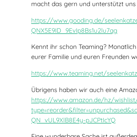
macht das gern und unterstützt uns 
https://www.gooding.de/seelenkat
QNX5E9ID_9EvIp8Bs1u2lu7qg
Kennt ihr schon Teaming? Monatlich 
eurer Familie und euren Freunden w
https://www.teaming.net/seelenkat
Übrigens haben wir auch eine Amaz
https://www.amazon.de/hz/wishlis
type=reorder&filter=unpurchased&
QN_vUL9XlB8E4y-pJCPtIcYQ
Eine wunderbare Sache ist außerdem 