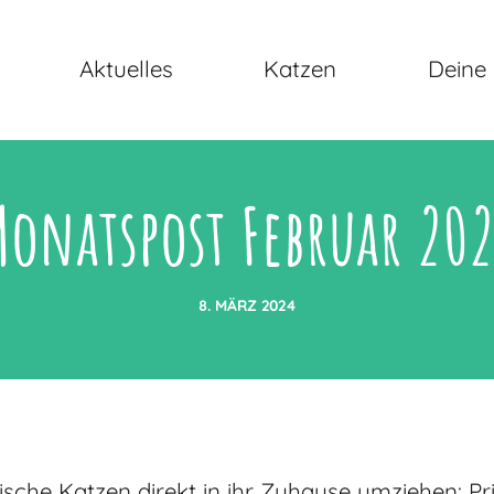
Aktuelles
Katzen
Deine 
onatspost Februar 20
8. MÄRZ 2024
he Katzen direkt in ihr Zuhause umziehen: Princ