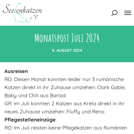
Monatspost Juli 2024
Über uns
Unser Team
8. AUGUST 2024
Aktuelles
Unsere Tierschützer
Ausreisen
Unsere Satzung
Katzen
RO: Diesen Monat konnten leider nur 3 rumänische
Mitglied werden
Eine Katze adoptieren
Katzen direkt in ihr Zuhause umziehen: Clark Gable,
Deine Hilfe
Baby und Chili aus Barlad.
Interessentenbogen
GR:
Im Juli konnten 2 Katzen aus Kreta direkt in ihr
Zuhause gesucht
Kontakt
neues Zuhause umziehen: Fluffy und Reno.
Zuhause gefunden
Pflegestelleneinzüge
Interessentenbogen
Blog
RO:
Im Juli reisten keine Pflegekatzen aus Rumänien
Regenbogenbrücke
Kontaktformular