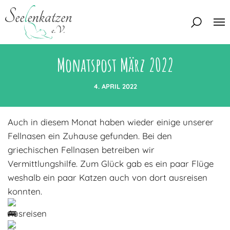
Monatspost März 2022
Über uns
Unser Team
4. APRIL 2022
Aktuelles
Unsere Tierschützer
Auch in diesem Monat haben wieder einige unserer
Unsere Satzung
Katzen
Fellnasen ein Zuhause gefunden. Bei den
Mitglied werden
Eine Katze adoptieren
griechischen Fellnasen betreiben wir
Deine Hilfe
Vermittlungshilfe. Zum Glück gab es ein paar Flüge
Interessentenbogen
weshalb ein paar Katzen auch von dort ausreisen
Zuhause gesucht
Kontakt
konnten.
Zuhause gefunden
Interessentenbogen
Ausreisen
Blog
Regenbogenbrücke
Kontaktformular