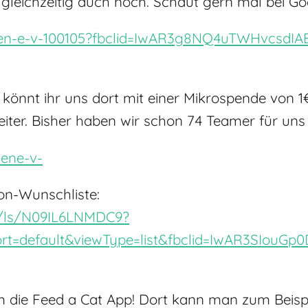
gleichzeitig auch noch. Schaut gern mal bei Go
zen-e-v-100105?fbclid=IwAR3g8NQ4uTWHvcsdI
könnt ihr uns dort mit einer Mikrospende von 1€
iter. Bisher haben wir schon 74 Teamer für un
zene-v-
on-Wunschliste:
t/ls/N09IL6LNMDC9?
sort=default&viewType=list&fbclid=IwAR3SIou
die Feed a Cat App! Dort kann man zum Beispie