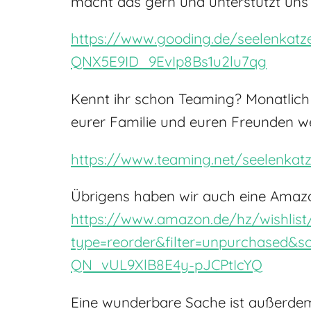
macht das gern und unterstützt uns 
https://www.gooding.de/seelenkat
QNX5E9ID_9EvIp8Bs1u2lu7qg
Kennt ihr schon Teaming? Monatlich 
eurer Familie und euren Freunden we
https://www.teaming.net/seelenkat
Übrigens haben wir auch eine Amaz
https://www.amazon.de/hz/wishlis
type=reorder&filter=unpurchased&
QN_vUL9XlB8E4y-pJCPtIcYQ
Eine wunderbare Sache ist außerdem 