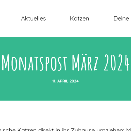
Aktuelles
Katzen
Deine 
Monatspost März 2024
11. APRIL 2024
che Katzen direkt in ihr Zuhause umziehen: Mel,