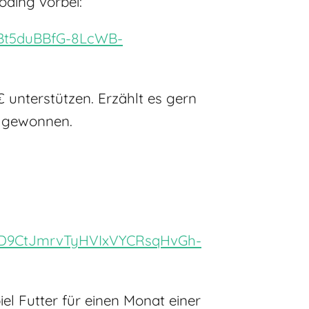
oding vorbei:
ABt5duBBfG-8LcWB-
 unterstützen. Erzählt es gern
s gewonnen.
Gp0D9CtJmrvTyHVIxVYCRsqHvGh-
l Futter für einen Monat einer