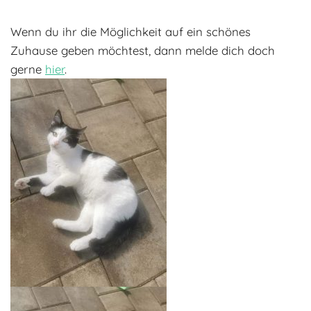
Adoptantenberichte
FAQ
Wenn du ihr die Möglichkeit auf ein schönes
Infos rund um die Katze
Zuhause geben möchtest, dann melde dich doch
gerne
hier
.