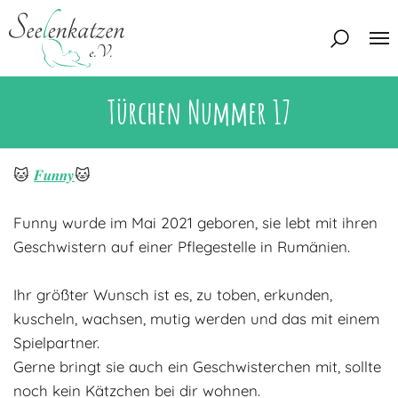
Türchen Nummer 17
Über uns
Unser Team
Aktuelles
🐱
𝑭𝒖𝒏𝒏𝒚
🐱
Unsere Tierschützer
Unsere Satzung
Katzen
Funny wurde im Mai 2021 geboren, sie lebt mit ihren
Mitglied werden
Geschwistern auf einer Pflegestelle in Rumänien.
Eine Katze adoptieren
Deine Hilfe
Interessentenbogen
Ihr größter Wunsch ist es, zu toben, erkunden,
Zuhause gesucht
kuscheln, wachsen, mutig werden und das mit einem
Kontakt
Spielpartner.
Zuhause gefunden
Interessentenbogen
Gerne bringt sie auch ein Geschwisterchen mit, sollte
Blog
Regenbogenbrücke
Kontaktformular
noch kein Kätzchen bei dir wohnen.