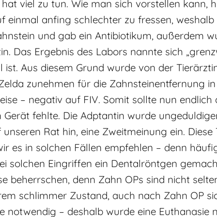
 viel zu tun. Wie man sich vorstellen kann, ha
f einmal anfing schlechter zu fressen, weshalb 
 Zahnstein und gab ein Antibiotikum, außerdem w
n. Das Ergebnis des Labors nannte sich „grenzw
 ist. Aus diesem Grund wurde von der Tierärztin 
Zelda zunehmen für die Zahnsteinentfernung in 
ise – negativ auf FIV. Somit sollte nun endlich
Gerät fehlte. Die Adptantin wurde ungeduldiger
f unseren Rat hin, eine Zweitmeinung ein. Diese 
 wir es in solchen Fällen empfehlen – denn häufig
ei solchen Eingriffen ein Dentalröntgen gema
se beherrschen, denn Zahn OPs sind nicht selten
Extrem schlimmer Zustand, auch nach Zahn OP si
e notwendig – deshalb wurde eine Euthanasie 