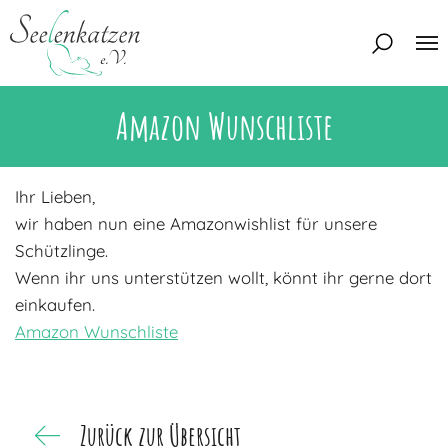
Amazon Wunschliste
Über uns
Unser Team
Aktuelles
Ihr Lieben,
Unsere Tierschützer
wir haben nun eine Amazonwishlist für unsere
Unsere Satzung
Katzen
Schützlinge.
Mitglied werden
Wenn ihr uns unterstützen wollt, könnt ihr gerne dort
Eine Katze adoptieren
Deine Hilfe
einkaufen.
Interessentenbogen
Amazon Wunschliste
Zuhause gesucht
Kontakt
Zuhause gefunden
Interessentenbogen
Blog
Zurück zur Übersicht
Regenbogenbrücke
Kontaktformular