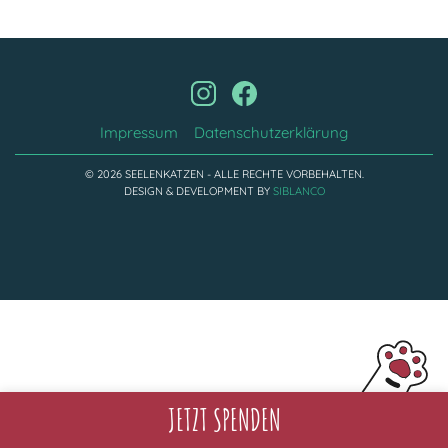
Adoptantenberichte
FAQ
Infos rund um die Katze
Impressum
Datenschutzerklärung
© 2026 SEELENKATZEN - ALLE RECHTE VORBEHALTEN.
DESIGN & DEVELOPMENT BY
SIBLANCO
JETZT SPENDEN