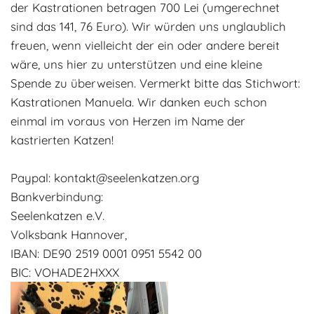
der Kastrationen betragen 700 Lei (umgerechnet
Adoptantenberichte
FAQ
sind das 141, 76 Euro). Wir würden uns unglaublich
Infos rund um die Katze
freuen, wenn vielleicht der ein oder andere bereit
wäre, uns hier zu unterstützen und eine kleine
Spende zu überweisen. Vermerkt bitte das Stichwort:
Kastrationen Manuela. Wir danken euch schon
einmal im voraus von Herzen im Name der
kastrierten Katzen!
Paypal: kontakt@seelenkatzen.org
Bankverbindung:
Seelenkatzen e.V.
Volksbank Hannover,
IBAN: DE90 2519 0001 0951 5542 00
BIC: VOHADE2HXXX