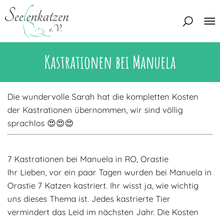
Kastrationen bei Manuela
Über uns
Unser Team
Aktuelles
Die wundervolle Sarah hat die kompletten Kosten
Unsere Tierschützer
der Kastrationen übernommen, wir sind völlig
Unsere Satzung
Katzen
sprachlos 😍😍😍
Mitglied werden
Eine Katze adoptieren
Deine Hilfe
Interessentenbogen
7 Kastrationen bei Manuela in RO, Orastie
Ihr Lieben, vor ein paar Tagen wurden bei Manuela in
Zuhause gesucht
Kontakt
Orastie 7 Katzen kastriert. Ihr wisst ja, wie wichtig
Zuhause gefunden
Interessentenbogen
uns dieses Thema ist. Jedes kastrierte Tier
Blog
vermindert das Leid im nächsten Jahr. Die Kosten
Regenbogenbrücke
Kontaktformular