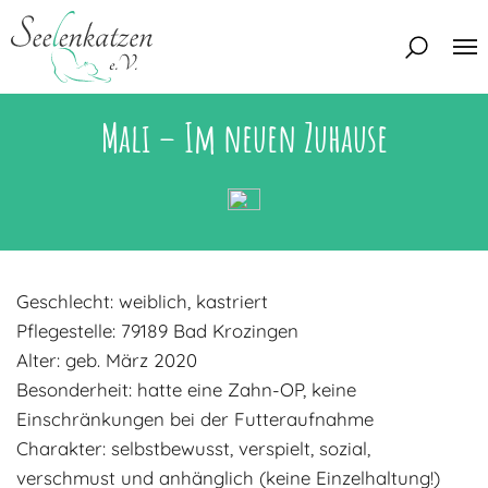
Mali – Im neuen Zuhause
Über uns
Unser Team
Aktuelles
Unsere Tierschützer
Unsere Satzung
Katzen
Geschlecht: weiblich, kastriert
Mitglied werden
Eine Katze adoptieren
Deine Hilfe
Pflegestelle: 79189 Bad Krozingen
Interessentenbogen
Alter: geb. März 2020
Besonderheit: hatte eine Zahn-OP, keine
Zuhause gesucht
Kontakt
Einschränkungen bei der Futteraufnahme
Zuhause gefunden
Interessentenbogen
Charakter: selbstbewusst, verspielt, sozial,
Blog
Regenbogenbrücke
verschmust und anhänglich (keine Einzelhaltung!)
Kontaktformular