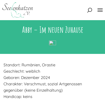
Abby – Im neuen Zuhause
Über uns
Unser Team
Aktuelles
Unsere Tierschützer
Unsere Satzung
Katzen
Standort: Rumänien, Orastie
Mitglied werden
Eine Katze adoptieren
Deine Hilfe
Geschlecht: weiblich
Interessentenbogen
Geboren: Dezember 2024
Charakter: Verschmust, sozial Artgenossen
Zuhause gesucht
Kontakt
gegenüber (keine Einzelhaltung)
Zuhause gefunden
Interessentenbogen
Handicap: keins
Blog
Regenbogenbrücke
Kontaktformular