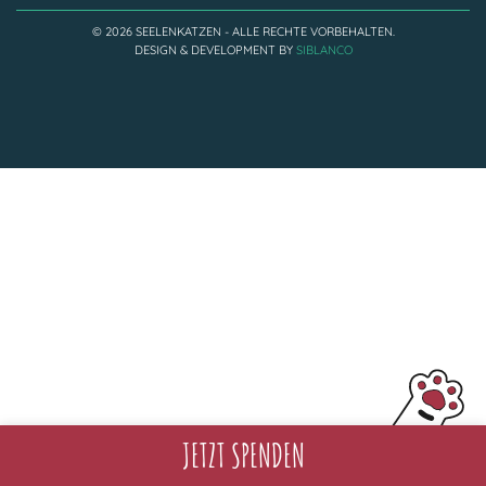
Adoptantenberichte
FAQ
© 2026 SEELENKATZEN - ALLE RECHTE VORBEHALTEN.
DESIGN & DEVELOPMENT BY
SIBLANCO
Infos rund um die Katze
JETZT SPENDEN