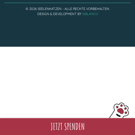
Adoptantenberichte
FAQ
© 2026 SEELENKATZEN - ALLE RECHTE VORBEHALTEN.
DESIGN & DEVELOPMENT BY
SIBLANCO
Infos rund um die Katze
JETZT SPENDEN