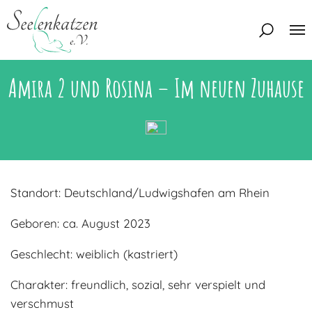
Amira 2 und Rosina – Im neuen Zuhause
Über uns
Unser Team
Aktuelles
Unsere Tierschützer
Unsere Satzung
Katzen
Standort: Deutschland/Ludwigshafen am Rhein
Mitglied werden
Eine Katze adoptieren
Deine Hilfe
Interessentenbogen
Geboren: ca. August 2023
Zuhause gesucht
Kontakt
Geschlecht: weiblich (kastriert)
Zuhause gefunden
Interessentenbogen
Charakter: freundlich, sozial, sehr verspielt und
Blog
Regenbogenbrücke
verschmust
Kontaktformular