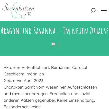
Aragon und Savanna – Im neuen Zuhause
Über uns
Unser Team
Aktuelles
Unsere Tierschützer
Unsere Satzung
Katzen
Aktueller Aufenthaltsort: Rumänien, Caracal
Mitglied werden
Eine Katze adoptieren
Deine Hilfe
Geschlecht: männlich
Interessentenbogen
Geb. etwa April 2023
Charakter: Sanft vom Wesen her. Aufgeschlossen
Zuhause gesucht
Kontakt
und menschenbezogen. Freundlich und sozial
Zuhause gefunden
Interessentenbogen
anderen Katzen gegenüber. Keine Einzelhaltung.
Blog
Regenbogenbrücke
Besonderheit: keine
Kontaktformular