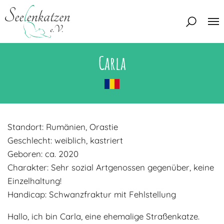
Carla
Über uns
Unser Team
Aktuelles
Unsere Tierschützer
Unsere Satzung
Katzen
Standort: Rumänien, Orastie
Mitglied werden
Geschlecht: weiblich, kastriert
Eine Katze adoptieren
Deine Hilfe
Geboren: ca. 2020
Interessentenbogen
Charakter: Sehr sozial Artgenossen gegenüber, keine
Zuhause gesucht
Kontakt
Einzelhaltung!
Handicap: Schwanzfraktur mit Fehlstellung
Zuhause gefunden
Interessentenbogen
Blog
Hallo, ich bin Carla, eine ehemalige Straßenkatze.
Regenbogenbrücke
Kontaktformular