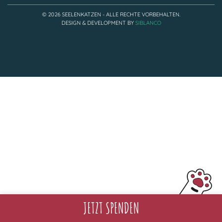
Adoptantenberichte
FAQ
© 2026 SEELENKATZEN - ALLE RECHTE VORBEHALTEN.
DESIGN & DEVELOPMENT BY
SIBLANCO
Infos rund um die Katze
JETZT SPENDEN