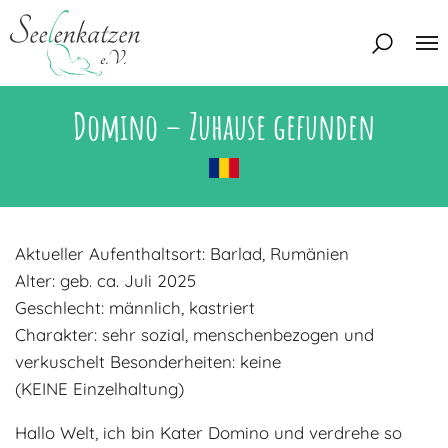
Domino – Zuhause gefunden
Über uns
Unser Team
Aktuelles
Unsere Tierschützer
Unsere Satzung
Katzen
Aktueller Aufenthaltsort: Barlad, Rumänien
Mitglied werden
Alter: geb. ca. Juli 2025
Eine Katze adoptieren
Deine Hilfe
Geschlecht: männlich, kastriert
Interessentenbogen
Charakter: sehr sozial, menschenbezogen und
Zuhause gesucht
Kontakt
verkuschelt Besonderheiten: keine
(KEINE Einzelhaltung)
Zuhause gefunden
Interessentenbogen
Blog
Hallo Welt, ich bin Kater Domino und verdrehe so
Regenbogenbrücke
Kontaktformular