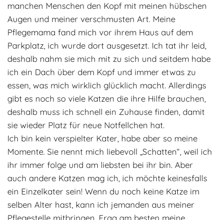
manchen Menschen den Kopf mit meinen hübschen
Adoptantenberichte
FAQ
Augen und meiner verschmusten Art. Meine
Infos rund um die Katze
Pflegemama fand mich vor ihrem Haus auf dem
Parkplatz, ich wurde dort ausgesetzt. Ich tat ihr leid,
deshalb nahm sie mich mit zu sich und seitdem habe
ich ein Dach über dem Kopf und immer etwas zu
essen, was mich wirklich glücklich macht. Allerdings
gibt es noch so viele Katzen die ihre Hilfe brauchen,
deshalb muss ich schnell ein Zuhause finden, damit
sie wieder Platz für neue Notfellchen hat.
Ich bin kein verspielter Kater, habe aber so meine
Momente. Sie nennt mich liebevoll „Schatten“, weil ich
ihr immer folge und am liebsten bei ihr bin. Aber
auch andere Katzen mag ich, ich möchte keinesfalls
ein Einzelkater sein! Wenn du noch keine Katze im
selben Alter hast, kann ich jemanden aus meiner
Pflegestelle mitbringen. Frag am besten meine