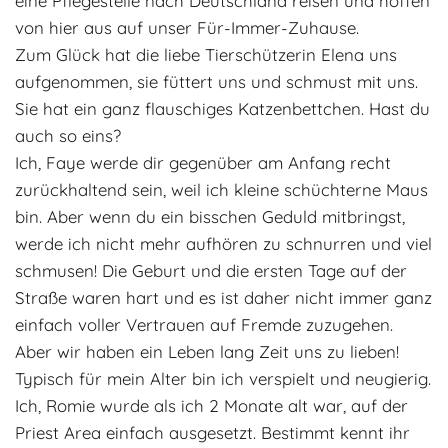
eine Pflegestelle nach Deutschland reisen und hoffen
Adoptantenberichte
von hier aus auf unser Für-Immer-Zuhause.
FAQ
Zum
Glück hat die liebe Tierschützerin Elena uns
Infos rund um die Katze
aufgenommen, sie füttert uns und schmust mit uns.
Sie hat ein ganz flauschiges Katzenbettchen. Hast du
auch so eins?
Ich, Faye werde dir gegenüber am Anfang recht
zurückhaltend sein, weil ich kleine schüchterne Maus
bin. Aber wenn du ein bisschen Geduld mitbringst,
werde ich nicht mehr aufhören zu schnurren und viel
schmusen! Die Geburt und die ersten Tage auf der
Straße waren hart und es ist daher nicht immer ganz
einfach voller Vertrauen auf Fremde zuzugehen.
Aber wir haben ein Leben lang Zeit uns zu lieben!
Typisch für mein Alter bin ich verspielt und neugierig.
Ich, Romie wurde als ich 2 Monate alt war, auf der
Priest Area einfach ausgesetzt. Bestimmt kennt ihr