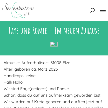
Faye und Romie – Im neuen Zuhause
Über uns
Unser Team
Aktuelles
Unsere Tierschützer
Unsere Satzung
Katzen
Aktueller Aufenthaltsort: 31008 Elze
Mitglied werden
Eine Katze adoptieren
Alter: geboren ca. März 2023
Deine Hilfe
Handicaps: keine
Interessentenbogen
Halli Hallo!
Zuhause gesucht
Kontakt
Wir sind Faye(getigert) und Romie.
Schön, dass du auf uns aufmerksam geworden bist!
Zuhause gefunden
Interessentenbogen
Blog
Wir wurden auf Kreta geboren und durften jetzt auf
Regenbogenbrücke
Kontaktformular