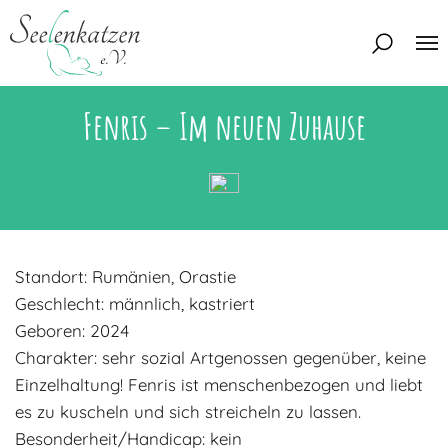
Fenris – Im neuen Zuhause
Über uns
Unser Team
Aktuelles
Unsere Tierschützer
Unsere Satzung
Katzen
Standort: Rumänien, Orastie
Mitglied werden
Eine Katze adoptieren
Deine Hilfe
Geschlecht: männlich, kastriert
Interessentenbogen
Geboren: 2024
Charakter: sehr sozial Artgenossen gegenüber, keine
Zuhause gesucht
Kontakt
Einzelhaltung! Fenris ist menschenbezogen und liebt
Zuhause gefunden
Interessentenbogen
es zu kuscheln und sich streicheln zu lassen.
Blog
Regenbogenbrücke
Besonderheit/Handicap: kein
Kontaktformular