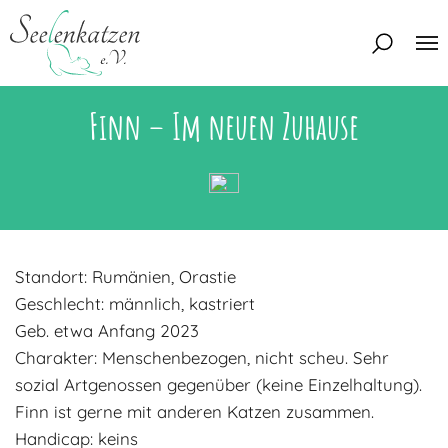
Finn – Im neuen Zuhause
Über uns
Unser Team
Aktuelles
Unsere Tierschützer
Unsere Satzung
Katzen
Standort: Rumänien, Orastie
Mitglied werden
Eine Katze adoptieren
Deine Hilfe
Geschlecht: männlich, kastriert
Interessentenbogen
Geb. etwa Anfang 2023
Charakter: Menschenbezogen, nicht scheu. Sehr
Zuhause gesucht
Kontakt
sozial Artgenossen gegenüber (keine Einzelhaltung).
Zuhause gefunden
Interessentenbogen
Finn ist gerne mit anderen Katzen zusammen.
Blog
Regenbogenbrücke
Handicap: keins
Kontaktformular