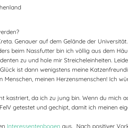
chenland
werden?
 Kreta. Genauer auf dem Gelände der Universität
ders beim Nassfutter bin ich völlig aus dem Hä
udenten zu und hole mir Streicheleinheiten. Leid
m Glück ist dann wenigstens meine Katzenfreundin
en Menschen, meinen Herzensmenschen! Ich wür
ht kastriert, da ich zu jung bin. Wenn du mich 
 FelV getestet und gechipt, damit ich meinen e
den
Interessentenbogen
aus. Nach positiver Vor