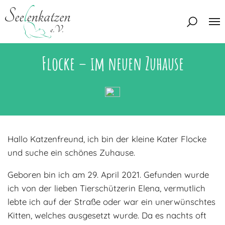
Flocke – im neuen Zuhause
Über uns
Unser Team
Aktuelles
Unsere Tierschützer
Unsere Satzung
Katzen
Hallo Katzenfreund, ich bin der kleine Kater Flocke
Mitglied werden
Eine Katze adoptieren
Deine Hilfe
und suche ein schönes Zuhause.
Interessentenbogen
Geboren bin ich am 29. April 2021. Gefunden wurde
Zuhause gesucht
Kontakt
ich von der lieben Tierschützerin Elena, vermutlich
Zuhause gefunden
Interessentenbogen
lebte ich auf der Straße oder war ein unerwünschtes
Blog
Kitten, welches ausgesetzt wurde. Da es nachts oft
Regenbogenbrücke
Kontaktformular