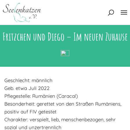
Fritzchen und Diego – Im neuen Zuhause
Über uns
Unser Team
Aktuelles
Unsere Tierschützer
Unsere Satzung
Katzen
Geschlecht: männlich
Mitglied werden
Eine Katze adoptieren
Deine Hilfe
Geb. etwa Juli 2022
Interessentenbogen
Pflegestelle: Rumänien (Caracal)
Besonderheit: gerettet von den Straßen Rumäniens,
Zuhause gesucht
Kontakt
positiv auf FIV getestet
Zuhause gefunden
Interessentenbogen
Charakter: verspielt, lieb, menschenbezogen, sehr
Blog
Regenbogenbrücke
sozial und unzertrennlich
Kontaktformular