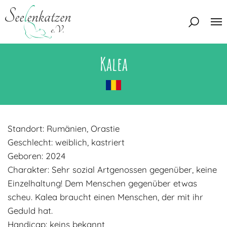
Kalea
Über uns
Unser Team
Aktuelles
Unsere Tierschützer
Unsere Satzung
Katzen
Standort: Rumänien, Orastie
Mitglied werden
Geschlecht: weiblich, kastriert
Eine Katze adoptieren
Deine Hilfe
Geboren: 2024
Interessentenbogen
Charakter: Sehr sozial Artgenossen gegenüber, keine
Zuhause gesucht
Kontakt
Einzelhaltung! Dem Menschen gegenüber etwas
scheu. Kalea braucht einen Menschen, der mit ihr
Zuhause gefunden
Interessentenbogen
Geduld hat.
Blog
Regenbogenbrücke
Kontaktformular
Handicap: keins bekannt