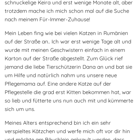
schnuckelige Keira und erst wenige Monate alt, aber
Adoptantenberichte
FAQ
trotzdem mache ich mich schon mal auf die Suche
nach meinem Für-Immer-Zuhause!
Infos rund um die Katze
Mein Leben fing wie bei vielen Katzen in Rumänien
auf der Straße an.. Ich war erst wenige Tage alt und
wurde mit meinen Geschwistern einfach in einem
Karton auf der Straße abgestellt. Zum Glück rief
jemand die liebe Tierschützerin Dana an und bat sie
um Hilfe und natürlich nahm uns unsere neue
Pflegemama auf. Eine andere Katze auf der
Pflegestelle die grad erst Kitten bekommen hat, war
so lieb und fütterte uns nun auch mit und kümmerte
sich um uns.
Meines Alters entsprechend bin ich ein sehr
verspieltes Kätzchen und werfe mich oft vor dir hin
und möchte am Bäuchlein gekrault werden, dass