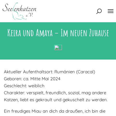
Keira und Amaya – Im neuen Zuhause
Über uns
Unser Team
Aktuelles
Unsere Tierschützer
Unsere Satzung
Katzen
Aktueller Aufenthaltsort: Rumänien (Caracal)
Mitglied werden
Eine Katze adoptieren
Deine Hilfe
Geboren: ca. Mitte Mai 2024
Interessentenbogen
Geschlecht: weiblich
Charakter: verspielt, freundlich, sozial, mag andere
Zuhause gesucht
Kontakt
Katzen, liebt es gekrault und gekuschelt zu werden.
Zuhause gefunden
Interessentenbogen
Blog
Ein freudiges Miau an dich da draußen, ich bin die
Regenbogenbrücke
Kontaktformular