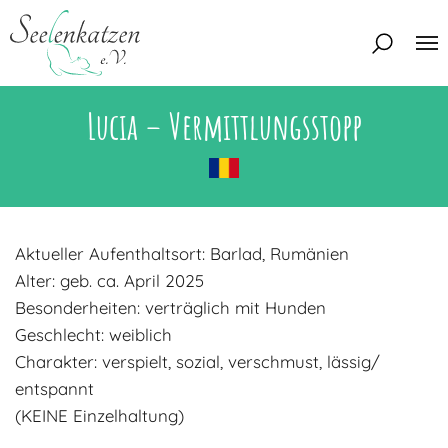
Lucia – Vermittlungsstopp
Über uns
Unser Team
Aktuelles
Unsere Tierschützer
Unsere Satzung
Katzen
Aktueller Aufenthaltsort: Barlad, Rumänien
Mitglied werden
Alter: geb. ca. April 2025
Eine Katze adoptieren
Deine Hilfe
Besonderheiten: verträglich mit Hunden
Interessentenbogen
Geschlecht: weiblich
Zuhause gesucht
Kontakt
Charakter: verspielt, sozial, verschmust, lässig/
entspannt
Zuhause gefunden
Interessentenbogen
(KEINE Einzelhaltung)
Blog
Regenbogenbrücke
Kontaktformular