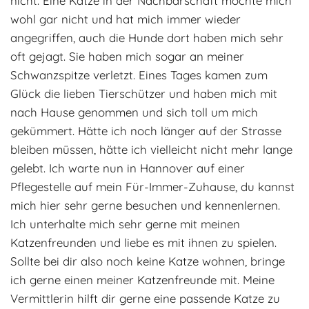
nicht. Eine Katze in der Nachbarschaft mochte mich
Adoptantenberichte
wohl gar nicht und hat mich immer wieder
FAQ
angegriffen, auch die Hunde dort haben mich sehr
Infos rund um die Katze
oft gejagt. Sie haben mich sogar an meiner
Schwanzspitze verletzt. Eines Tages kamen zum
Glück die lieben Tierschützer und haben mich mit
nach Hause genommen und sich toll um mich
gekümmert. Hätte ich noch länger auf der Strasse
bleiben müssen, hätte ich vielleicht nicht mehr lange
gelebt. Ich warte nun in Hannover auf einer
Pflegestelle auf mein Für-Immer-Zuhause, du kannst
mich hier sehr gerne besuchen und kennenlernen.
Ich unterhalte mich sehr gerne mit meinen
Katzenfreunden und liebe es mit ihnen zu spielen.
Sollte bei dir also noch keine Katze wohnen, bringe
ich gerne einen meiner Katzenfreunde mit. Meine
Vermittlerin hilft dir gerne eine passende Katze zu