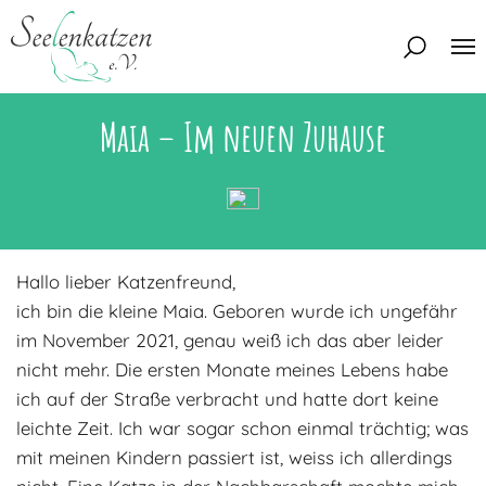
Maia – Im neuen Zuhause
Über uns
Unser Team
Aktuelles
Unsere Tierschützer
Unsere Satzung
Katzen
Hallo lieber Katzenfreund,
Mitglied werden
Eine Katze adoptieren
ich bin die kleine Maia. Geboren wurde ich ungefähr
Deine Hilfe
im November 2021, genau weiß ich das aber leider
Interessentenbogen
nicht mehr. Die ersten Monate meines Lebens habe
Zuhause gesucht
Kontakt
ich auf der Straße verbracht und hatte dort keine
leichte Zeit. Ich war sogar schon einmal trächtig; was
Zuhause gefunden
Interessentenbogen
Blog
mit meinen Kindern passiert ist, weiss ich allerdings
Regenbogenbrücke
Kontaktformular