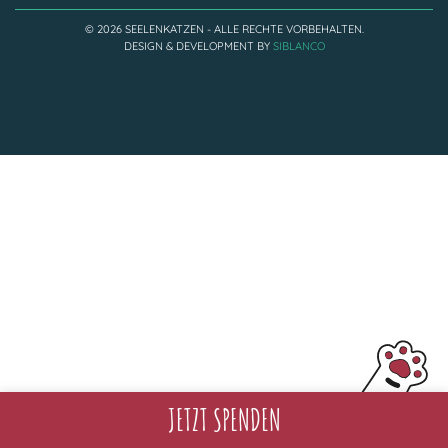
Adoptantenberichte
FAQ
© 2026 SEELENKATZEN - ALLE RECHTE VORBEHALTEN.
DESIGN & DEVELOPMENT BY
SIBLANCO
Infos rund um die Katze
JETZT SPENDEN