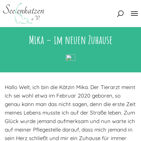
Mika – im neuen Zuhause
Über uns
Unser Team
Aktuelles
Unsere Tierschützer
Unsere Satzung
Katzen
Hallo Welt, ich bin die Kätzin Mika. Der Tierarzt meint
Mitglied werden
Eine Katze adoptieren
Deine Hilfe
ich sei wohl etwa im Februar 2020 geboren, so
Interessentenbogen
genau kann man das nicht sagen, denn die erste Zeit
meines Lebens musste ich auf der Straße leben. Zum
Zuhause gesucht
Kontakt
Glück wurde jemand aufmerksam und nun warte ich
Zuhause gefunden
Interessentenbogen
auf meiner Pflegestelle darauf, dass mich jemand in
Blog
Regenbogenbrücke
sein Herz schließt und mir ein Zuhause für immer
Kontaktformular