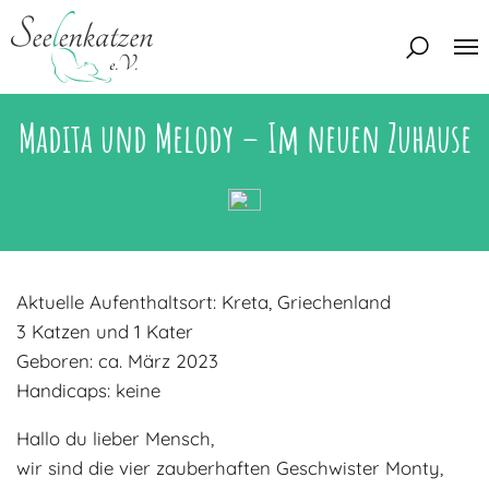
Madita und Melody – Im neuen Zuhause
Über uns
Unser Team
Aktuelles
Unsere Tierschützer
Unsere Satzung
Katzen
Aktuelle Aufenthaltsort: Kreta, Griechenland
Mitglied werden
Eine Katze adoptieren
Deine Hilfe
3 Katzen und 1 Kater
Interessentenbogen
Geboren: ca. März 2023
Handicaps: keine
Zuhause gesucht
Kontakt
Zuhause gefunden
Interessentenbogen
Hallo du lieber Mensch,
Blog
wir sind die vier zauberhaften Geschwister Monty,
Regenbogenbrücke
Kontaktformular