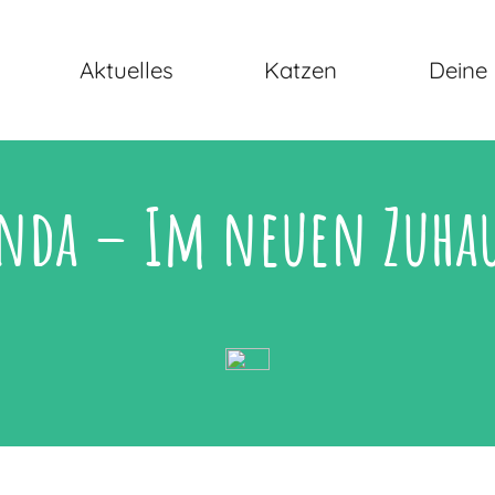
Aktuelles
Katzen
Deine 
nda – Im neuen Zuha