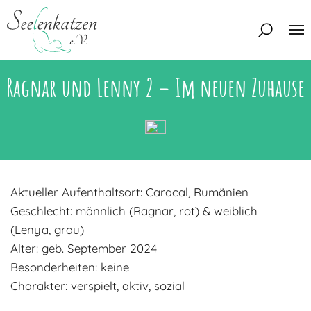
Ragnar und Lenny 2 – Im neuen Zuhause
Über uns
Unser Team
Aktuelles
Unsere Tierschützer
Unsere Satzung
Katzen
Aktueller Aufenthaltsort: Caracal, Rumänien
Mitglied werden
Eine Katze adoptieren
Deine Hilfe
Geschlecht: männlich (Ragnar, rot) & weiblich
Interessentenbogen
(Lenya, grau)
Alter: geb. September 2024
Zuhause gesucht
Kontakt
Besonderheiten: keine
Zuhause gefunden
Interessentenbogen
Charakter: verspielt, aktiv, sozial
Blog
Regenbogenbrücke
Kontaktformular