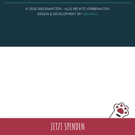
Adoptantenberichte
FAQ
© 2026 SEELENKATZEN - ALLE RECHTE VORBEHALTEN.
DESIGN & DEVELOPMENT BY
SIBLANCO
Infos rund um die Katze
JETZT SPENDEN