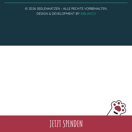
Adoptantenberichte
FAQ
© 2026 SEELENKATZEN - ALLE RECHTE VORBEHALTEN.
DESIGN & DEVELOPMENT BY
SIBLANCO
Infos rund um die Katze
JETZT SPENDEN