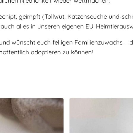
lichen Niedlichkeit wieder wettmachen.
 gechipt, geimpft (Tollwut, Katzenseuche und-s
auch alles in unseren eigenen EU-Heimtierausw
und wünscht euch felligen Familienzuwachs – da
offentlich adoptieren zu können!