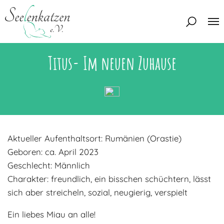
Titus- Im neuen Zuhause
Über uns
Unser Team
Aktuelles
Unsere Tierschützer
Unsere Satzung
Katzen
Aktueller Aufenthaltsort: Rumänien (Orastie)
Mitglied werden
Eine Katze adoptieren
Deine Hilfe
Geboren: ca. April 2023
Interessentenbogen
Geschlecht: Männlich
Charakter: freundlich, ein bisschen schüchtern, lässt
Zuhause gesucht
Kontakt
sich aber streicheln, sozial, neugierig, verspielt
Zuhause gefunden
Interessentenbogen
Blog
Ein liebes Miau an alle!
Regenbogenbrücke
Kontaktformular