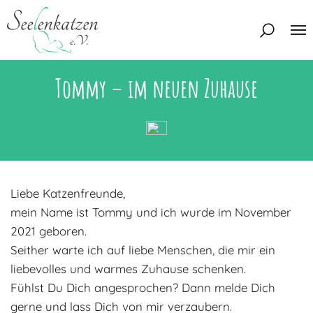
Tommy – im neuen Zuhause
Über uns
Unser Team
Aktuelles
Unsere Tierschützer
Unsere Satzung
Katzen
Liebe Katzenfreunde,
Mitglied werden
Eine Katze adoptieren
Deine Hilfe
mein Name ist Tommy und ich wurde im November
Interessentenbogen
2021 geboren.
Seither warte ich auf liebe Menschen, die mir ein
Zuhause gesucht
Kontakt
liebevolles und warmes Zuhause schenken.
Zuhause gefunden
Interessentenbogen
Fühlst Du Dich angesprochen? Dann melde Dich
Blog
Regenbogenbrücke
gerne und lass Dich von mir verzaubern.
Kontaktformular