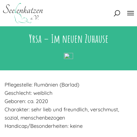
Yrsa – Im neuen Zuhause
Über uns
Unser Team
Aktuelles
Unsere Tierschützer
Unsere Satzung
Katzen
Pflegestelle: Rumänien (Barlad)
Mitglied werden
Eine Katze adoptieren
Deine Hilfe
Geschlecht: weiblich
Interessentenbogen
Geboren: ca. 2020
Charakter: sehr lieb und freundlich, verschmust,
Zuhause gesucht
Kontakt
sozial, menschenbezogen
Zuhause gefunden
Interessentenbogen
Handicap/Besonderheiten: keine
Blog
Regenbogenbrücke
Kontaktformular