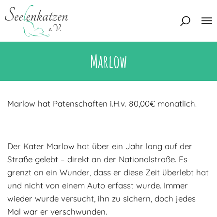
Marlow
Über uns
Unser Team
Aktuelles
Unsere Tierschützer
Marlow hat Patenschaften i.H.v. 80,00€ monatlich.
Unsere Satzung
Katzen
Mitglied werden
Eine Katze adoptieren
Der Kater Marlow hat über ein Jahr lang auf der
Deine Hilfe
Interessentenbogen
Straße gelebt – direkt an der Nationalstraße. Es
grenzt an ein Wunder, dass er diese Zeit überlebt hat
Zuhause gesucht
Kontakt
und nicht von einem Auto erfasst wurde. Immer
Zuhause gefunden
Interessentenbogen
wieder wurde versucht, ihn zu sichern, doch jedes
Blog
Regenbogenbrücke
Mal war er verschwunden.
Kontaktformular