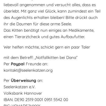
liebevoll angenommen und versucht alles, dass es
Adoptantenberichte
FAQ
überlebt. Mit ganz
viel Glück, kann zumindest ein Teil
Infos rund um die Katze
des Augenlichts erhalten bleiben! Bitte drückt auch
ihr die Daumen für diese arme Seele.
Das Kitten benötigt nun einiges an Medikamente,
einen Tierarztcheck und gutes Aufbaufutter.
Wer helfen möchte, schickt gern ein paar Taler
mit dem Betreff: „Notfallkitten bei Dana“
Per
Paypal
Freunde an:
kontakt@seelenkatzen.org
Per
Überweisung
an:
Seelenkatzen e.V.
Volksbank Hannover
IBAN: DE90 2519 0001 0951 5542 00
BIC: VOHADE2HXXX