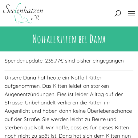
Notfallkitten bei Dana
Über uns
Unser Team
Aktuelles
Spendenupdate: 235,77€ sind bisher eingegangen
Unsere Tierschützer
Unsere Satzung
Katzen
Unsere Dana hat heute ein Notfall Kitten
Mitglied werden
aufgenommen. Das Kitten leidet an starken
Eine Katze adoptieren
Deine Hilfe
Augenentzündungen. Fies ist leider Alltag auf der
Interessentenbogen
Strasse. Unbehandelt verlieren die Kitten ihr
Zuhause gesucht
Augenlicht und haben dann keine Überlebenschance
Kontakt
auf der Straße. Sie werden leicht zu Beute und
Zuhause gefunden
Interessentenbogen
sterben qualvoll. Wir hoffe, dass es für dieses Kitten
Blog
Regenbogenbrücke
Kontaktformular
noch nicht zu spät ist. Dana hat sich dem Kitten nun