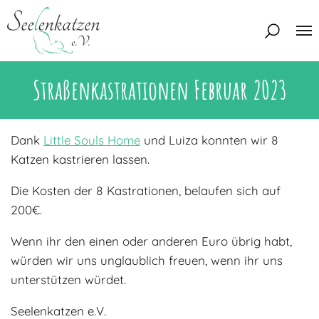
Straßenkastrationen Februar 2023
Über uns
Unser Team
Aktuelles
Dank
Little Souls Home
und Luiza konnten wir 8
Unsere Tierschützer
Katzen kastrieren lassen.
Unsere Satzung
Katzen
Die Kosten der 8 Kastrationen, belaufen sich auf
Mitglied werden
Eine Katze adoptieren
200€.
Deine Hilfe
Interessentenbogen
Wenn ihr den einen oder anderen Euro übrig habt,
Zuhause gesucht
Kontakt
würden wir uns unglaublich freuen, wenn ihr uns
unterstützen würdet.
Zuhause gefunden
Interessentenbogen
Blog
Regenbogenbrücke
Seelenkatzen e.V.
Kontaktformular