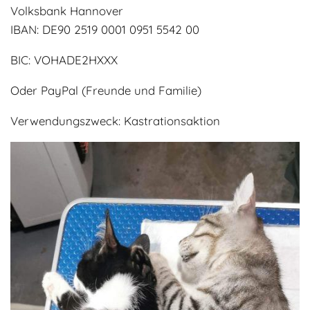
Volksbank Hannover
Adoptantenberichte
FAQ
IBAN: DE90 2519 0001 0951 5542 00
Infos rund um die Katze
BIC: VOHADE2HXXX
Oder PayPal (Freunde und Familie)
Verwendungszweck: Kastrationsaktion