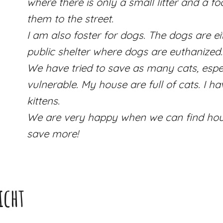
where there is only a small litter and a f
them to the street.
I am also foster for dogs. The dogs are ei
public shelter where dogs are euthanized.
We have tried to save as many cats, espec
vulnerable. My house are full of cats. I h
kittens.
We are very happy when we can find house
save more!
icht