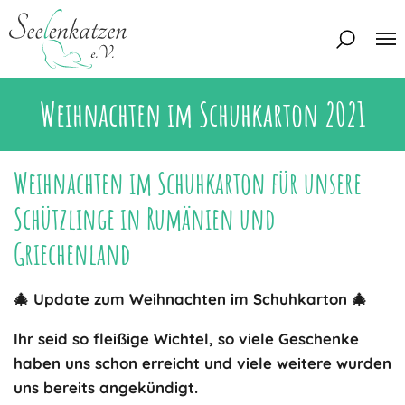
Weihnachten im Schuhkarton 2021
Über uns
Unser Team
Aktuelles
Weihnachten im Schuhkarton für unsere
Unsere Tierschützer
Schützlinge in Rumänien und
Unsere Satzung
Katzen
Griechenland
Mitglied werden
Eine Katze adoptieren
Deine Hilfe
Interessentenbogen
🎄 Update zum Weihnachten im Schuhkarton 🎄
Zuhause gesucht
Kontakt
Ihr seid so fleißige Wichtel, so viele Geschenke
Zuhause gefunden
Interessentenbogen
haben uns schon erreicht und viele weitere wurden
Blog
uns bereits angekündigt.
Regenbogenbrücke
Kontaktformular