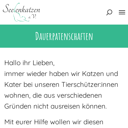
Dauerpatenschaften
Über uns
Unser Team
Aktuelles
Unsere Tierschützer
Hallo ihr Lieben,
Unsere Satzung
Katzen
immer wieder haben wir Katzen und
Mitglied werden
Eine Katze adoptieren
Kater bei unseren Tierschützer:innen
Deine Hilfe
Interessentenbogen
wohnen, die aus verschiedenen
Zuhause gesucht
Kontakt
Gründen nicht ausreisen können.
Zuhause gefunden
Interessentenbogen
Blog
Mit eurer Hilfe wollen wir diesen
Regenbogenbrücke
Kontaktformular